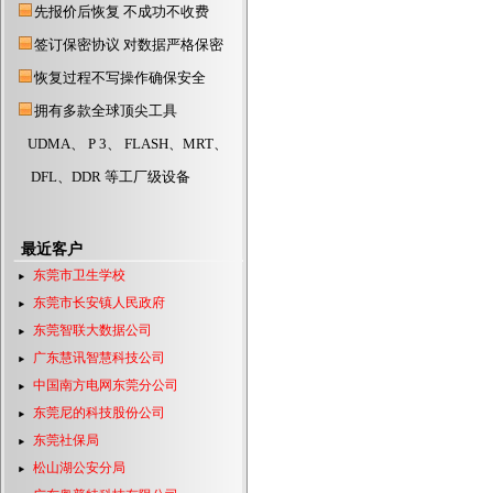
先报价后恢复 不成功不收费
东莞硬盘数据恢复公司
东莞数据恢复公司
签订保密协议 对数据严格保密
东莞数据恢复中心
恢复过程不写操作确保安全
东莞硬盘数据恢复
拥有多款全球顶尖工具
东莞数据恢复
UDMA、 P 3、 FLASH、MRT、
东莞服务器数据恢复
DFL、DDR 等工厂级设备
东莞数据恢复中心最新研发
东莞数据恢复最新研发苹果
最近客户
东莞市卫生学校
东莞市长安镇人民政府
东莞智联大数据公司
广东慧讯智慧科技公司
中国南方电网东莞分公司
东莞尼的科技股份公司
东莞社保局
松山湖公安分局