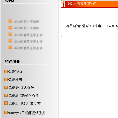
公告栏
2021年春节放假时间
2026年五一不放假
春节期间如需咨询请来电：136498532
2025年五一不放假
2025年春节正常上班
2024年春节正常上班
2023年春节正常上班
2022年春节正常上班
东莞硬盘数据恢复中心
特色服务
2021年春节放假时间
免费咨询
东莞服务器数据恢复公司
2018年元旦正常上班
免费检测
2017春节放假1月19
免费提供3天备份
2019年元旦不放假
免费清洁送修的介质
2016国庆节不放假
免费上门取盘(限市内)
2020春节期间，不放假
2015年春节正常上班
20年专业工程师提供服务