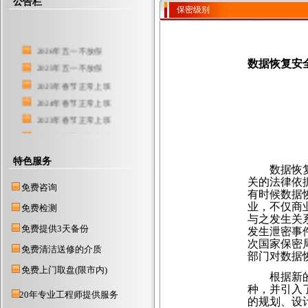
公告栏
保密级别
2026年五一不放假
数据恢复安
2025年五一不放假
2025年春节正常上班
2024年春节正常上班
2023年春节正常上班
2022年春节正常上班
东莞硬盘数据恢复中心
特色服务
2021年春节放假时间
数据恢复过
关的法律依
东莞服务器数据恢复公司
免费咨询
有时候数据
2018年元旦正常上班
业，不仅商
免费检测
与之发生关
2017春节放假1月19
免费提供3天备份
发生泄密事
2019年元旦不放假
次国家保密
免费清洁送修的介质
2016国庆节不放假
部门对数据
免费上门取盘(限市内)
2020春节期间，不放假
根据新的管
2015年春节正常上班
种，并引入
20年专业工程师提供服务
的规划、设
2014年清明节正常上班