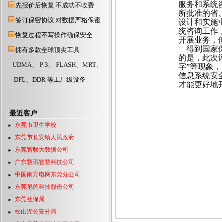
服务和系统
先报价后恢复 不成功不收费
东莞硬盘数据恢复公司
所批准的省
签订保密协议 对数据严格保密
设计和实施
东莞数据恢复公司
统咨询工作
东莞数据恢复中心
恢复过程不写操作确保安全
开展业务，
东莞硬盘数据恢复
得到国家保
拥有多款全球顶尖工具
的是，此次
UDMA、 P 3、 FLASH、MRT、
字”等现象
信息系统安
DFL、DDR 等工厂级设备
才能更好地
最近客户
东莞市卫生学校
东莞市长安镇人民政府
东莞智联大数据公司
广东慧讯智慧科技公司
中国南方电网东莞分公司
东莞尼的科技股份公司
东莞社保局
松山湖公安分局